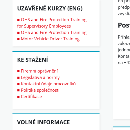
Po při
Přeskočit: Uzavřené kurzy (ENG)
předpi
UZAVŘENÉ KURZY (ENG)
zvyklí
■ OHS and Fire Protection Training
Pos
for Supervisory Employees
■ OHS and Fire Protection Training
Přihl
■ Motor Vehicle Driver Training
zákaz
jedno
Přeskočit: Ke stažení
Konta
KE STAŽENÍ
na +4
■ Firemní oprávnění
■ Legislativa a normy
■ Kontaktní údaje pracovníků
■ Politika společnosti
■ Certifikace
Přeskočit: Volné informace
VOLNÉ INFORMACE