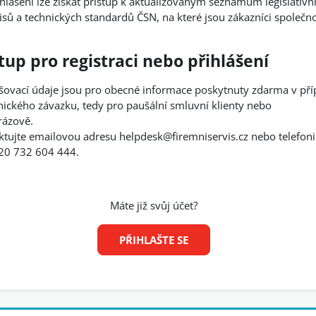
hlášení lze získat přístup k aktualizovaným seznamům legislativn
sů a technických standardů ČSN, na které jsou zákazníci společno
.
tup pro registraci nebo přihlášení
ašovací údaje jsou pro obecné informace poskytnuty zdarma v př
nického závazku, tedy pro paušální smluvní klienty nebo
rázově.
ktujte emailovou adresu helpdesk@firemniservis.cz nebo telefoni
20 732 604 444.
Máte již svůj účet?
PŘIHLAŠTE SE