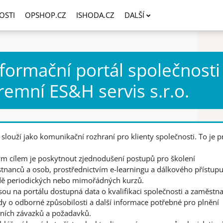
OSTI
OPSHOP.CZ
ISHODA.CZ
DALŠÍ
formační portál společnosti
remní ES&H servis s.r.o.
 slouží jako komunikační rozhraní pro klienty společnosti. To je p
m cílem je poskytnout zjednodušení postupů pro školení
tnanců a osob, prostřednictvím e-learningu a dálkového přístupu
dě periodických nebo mimořádných kurzů.
sou na portálu dostupná data o kvalifikaci společnosti a zaměstn
dy o odborné způsobilosti a další informace potřebné pro plnění
ních závazků a požadavků.