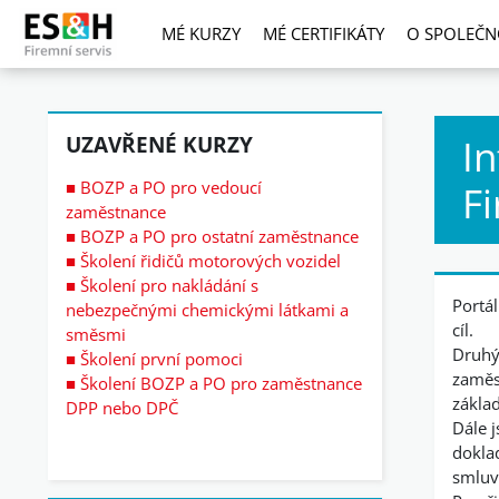
Přejít k hlavnímu obsahu
MÉ KURZY
MÉ CERTIFIKÁTY
O SPOLEČN
Přeskočit: Uzavřené kurzy
UZAVŘENÉ KURZY
In
■ BOZP a PO pro vedoucí
Fi
zaměstnance
■ BOZP a PO pro ostatní zaměstnance
■ Školení řidičů motorových vozidel
■ Školení pro nakládání s
Portál
nebezpečnými chemickými látkami a
cíl.
směsmi
Druhý
■ Školení první pomoci
zaměs
■
Školení BOZP a PO pro zaměstnance
zákla
DPP nebo DPČ
Dále j
dokla
smluv