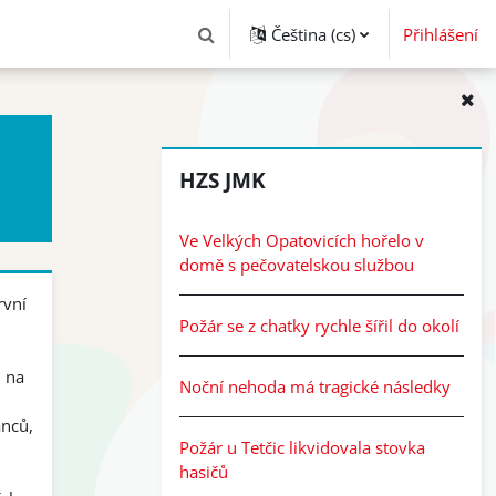
Čeština ‎(cs)‎
Přihlášení
Přepnout vyhledávání
Přeskočit: HZS JmK
HZS JMK
Ve Velkých Opatovicích hořelo v
domě s pečovatelskou službou
rvní
Požár se z chatky rychle šířil do okolí
 na
Noční nehoda má tragické následky
anců,
Požár u Tetčic likvidovala stovka
hasičů